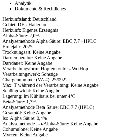
Analytik
Dokumente & Rechtliches
Herkunftsland
:
Deutschland
Gebiet
:
DE - Hallertau
Herkunft
:
Eigenes Erzeugnis
Alpha-Säure
:
2,0%
Analysemethode Alpha-Säure
:
EBC 7.7 - HPLC
Erntejahr
:
2025
Trocknungsart
:
Keine Angabe
Darrtemperatur
:
Keine Angabe
Darrdauer
:
Keine Angabe
Verarbeitungsform
:
Hopfenkontor - WetHop
Verarbeitungswerk
:
Sonstige
Chargennummer (VA #)
:
25/0922
Max. T während der Verarbeitung
:
Keine Angabe
Schüttgewicht
:
Keine Angabe
Lagerung
:
Im Kühlhaus bei unter 4°C
Beta-Säure
:
1,3%
Analysemethode Beta-Säure
:
EBC 7.7 (HPLC)
Gesamtöl
:
Keine Angabe
Iso-Alpha-Säure
:
0,4%
Analysemethode Iso-Alpha-Säure
:
Keine Angabe
Cohumulone
:
Keine Angabe
Myrcen
:
Keine Angabe