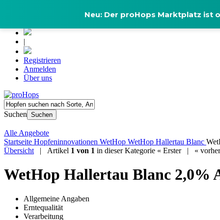
Neu: Der proHops Marktplatz ist o
|
Registrieren
Anmelden
Über uns
Suchen
Suchen
Alle Angebote
Startseite
Hopfeninnovationen
WetHop
WetHop Hallertau Blanc
WetH
Übersicht
| Artikel
1 von 1
in dieser Kategorie
« Erster
|
« vorher
WetHop Hallertau Blanc 2,0% A
Allgemeine Angaben
Erntequalität
Verarbeitung