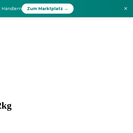
×
d Händlern
Zum Marktplatz →
2kg