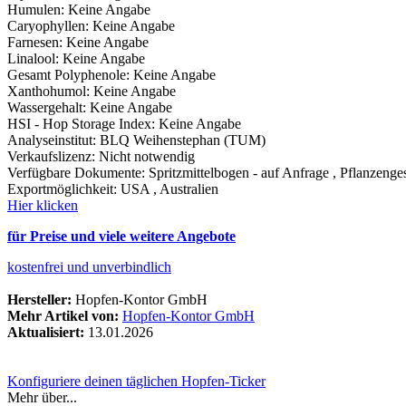
Humulen
:
Keine Angabe
Caryophyllen
:
Keine Angabe
Farnesen
:
Keine Angabe
Linalool
:
Keine Angabe
Gesamt Polyphenole
:
Keine Angabe
Xanthohumol
:
Keine Angabe
Wassergehalt
:
Keine Angabe
HSI - Hop Storage Index
:
Keine Angabe
Analyseinstitut
:
BLQ Weihenstephan (TUM)
Verkaufslizenz
:
Nicht notwendig
Verfügbare Dokumente
:
Spritzmittelbogen - auf Anfrage
,
Pflanzenges
Exportmöglichkeit
:
USA
,
Australien
Hier klicken
für Preise und viele weitere Angebote
kostenfrei und unverbindlich
Hersteller:
Hopfen-Kontor GmbH
Mehr Artikel von:
Hopfen-Kontor GmbH
Aktualisiert:
13.01.2026
Konfiguriere deinen täglichen Hopfen-Ticker
Mehr über...