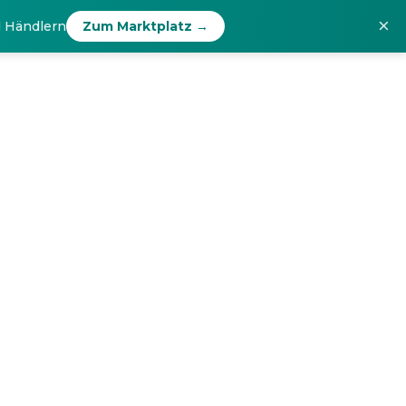
×
d Händlern
Zum Marktplatz →