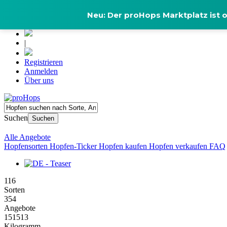
Neu: Der proHops Marktplatz ist o
|
Registrieren
Anmelden
Über uns
Suchen
Suchen
Alle Angebote
Hopfensorten
Hopfen-Ticker
Hopfen kaufen
Hopfen verkaufen
FAQ
116
Sorten
354
Angebote
151513
Kilogramm