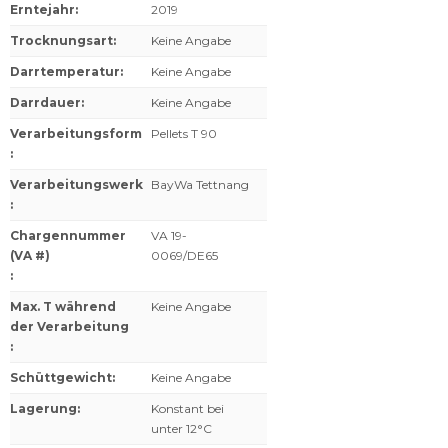
Erntejahr
:
2019
Trocknungsart
:
Keine Angabe
Darrtemperatur
:
Keine Angabe
Darrdauer
:
Keine Angabe
Verarbeitungsform
Pellets T 90
:
Verarbeitungswerk
BayWa Tettnang
:
Chargennummer
VA 19-
(VA #)
0069/DE65
:
Max. T während
Keine Angabe
der Verarbeitung
:
Schüttgewicht
:
Keine Angabe
Lagerung
:
Konstant bei
unter 12°C