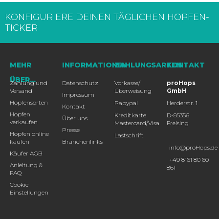
KONFIGURIERE DEINEN TÄGLICHEN HOPFEN-
TICKER
MEHR
INFORMATIONEN
ZAHLUNGSARTEN
KONTAKT
ÜBER...
Zahlung und
Datenschutz
Vorkasse/
proHops
Versand
Überweisung
GmbH
Impressum
Hopfensorten
Papypal
Herderstr. 1
Kontakt
Hopfen
Kreditkarte
D-85356
Über uns
verkaufen
Mastercard/Visa
Freising
Presse
Hopfen online
Lastschrift
kaufen
Branchenlinks
info@proHops.de
Käufer AGB
+49 8161 80 60
Anleitung &
861
FAQ
Cookie
Einstellungen