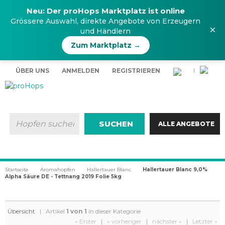
Neu: Der proHops Marktplatz ist online
Grössere Auswahl, direkte Angebote von Erzeugern
×
und Händlern
Zum Marktplatz →
ÜBER UNS
ANMELDEN
REGISTRIEREN
|
SUCHEN
ALLE ANGEBOTE
Startseite
Aromahopfen
Hallertauer Blanc
Hallertauer Blanc 9,0%
Alpha Säure DE - Tettnang 2019 Folie 5kg
Übersicht
| Artikel
1 von 1
in dieser Kategorie
« Erster
|
« vorheriger
|
nächster »
|
Letzter »