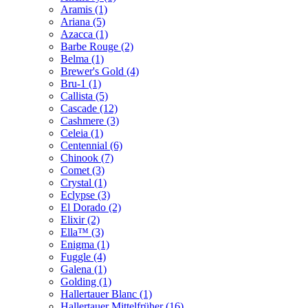
Aramis (1)
Ariana (5)
Azacca (1)
Barbe Rouge (2)
Belma (1)
Brewer's Gold (4)
Bru-1 (1)
Callista (5)
Cascade (12)
Cashmere (3)
Celeia (1)
Centennial (6)
Chinook (7)
Comet (3)
Crystal (1)
Eclypse (3)
El Dorado (2)
Elixir (2)
Ella™ (3)
Enigma (1)
Fuggle (4)
Galena (1)
Golding (1)
Hallertauer Blanc (1)
Hallertauer Mittelfrüher (16)