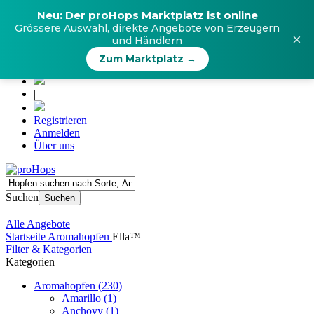
Neu: Der proHops Marktplatz ist online
Grössere Auswahl, direkte Angebote von Erzeugern
×
und Händlern
Zum Marktplatz →
|
Registrieren
Anmelden
Über uns
Suchen
Suchen
Alle Angebote
Startseite
Aromahopfen
Ella™
Filter & Kategorien
Kategorien
Aromahopfen (230)
Amarillo (1)
Anchovy (1)