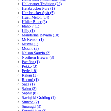
Hallertauer Tradition (23)
Hersbrucker Pure (1)
Hersbrucker Spät (5)
Huell Melon (14)
Hüller Bitter (3)
Idaho 7 (1)
Lilly (1)
Mandarina Bavaria (10)
McKenzie (1)
Mistral (1)
Mosaic (2)
Nelson Sauvin (2)
Northern Brewer (3)
Pacifica (1)
Pekko (3)
Perle (18)
Rakau (1)
Record (1)
Saaz (1)
Sabro (2)
Saphir (8)
Savinjski Golding (1)
Simcoe (2)
Smaragd (3)
Sorachi Ace (2)