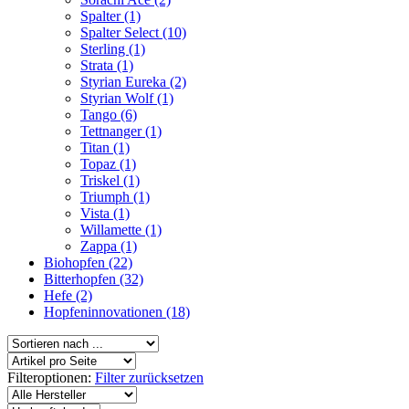
Spalter (1)
Spalter Select (10)
Sterling (1)
Strata (1)
Styrian Eureka (2)
Styrian Wolf (1)
Tango (6)
Tettnanger (1)
Titan (1)
Topaz (1)
Triskel (1)
Triumph (1)
Vista (1)
Willamette (1)
Zappa (1)
Biohopfen (22)
Bitterhopfen (32)
Hefe (2)
Hopfeninnovationen (18)
Filteroptionen:
Filter zurücksetzen